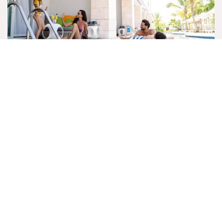
UNAS VACACIONES DE
LUJO
Las vacaciones familiares son mejores cuando no
tiene que pensar en cada detalle. Desempaque y
relájese en las habitaciones de Nickelodeon
Resorts que combinan las comodidades del hogar
con el colorido estilo Nickelodeon. Siéntase como
en casa en cualquiera de nuestras habitaciones de